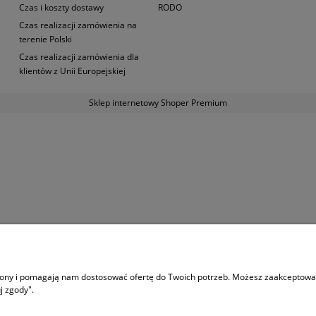
Czas i koszty dostawy
RODO
Czas realizacji zamówienia na
terenie Polski
Czas realizacji zamówienia dla
klientów z Unii Europejskiej
Sklep internetowy Shoper Premium
trony i pomagają nam dostosować ofertę do Twoich potrzeb. Możesz zaakceptować 
j zgody".