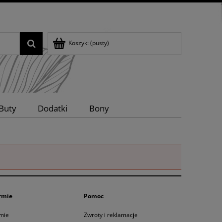
Koszyk:
(pusty)
Buty
Dodatki
Bony
rmie
Pomoc
rmie
Zwroty i reklamacje