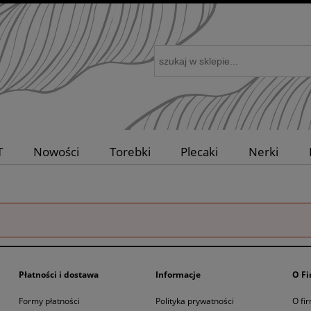
T
Nowości
Torebki
Plecaki
Nerki
PRERIA
Kolekcja VENA
Płatności i dostawa
Informacje
O Fi
Formy płatności
Polityka prywatności
O fi