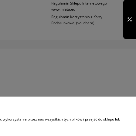
Regulamin Sklepu Internetowego
www.mieta.eu
Regulamin Korzystania z Karty
Podarunkowej (vouchera)
wykorzystanie przez nas wszystkich tych plików i przejść do sklepu lub