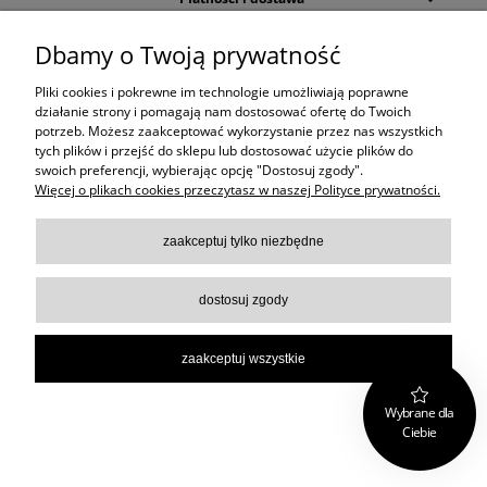
Dbamy o Twoją prywatność
Informacje
Pliki cookies i pokrewne im technologie umożliwiają poprawne
O Firmie
działanie strony i pomagają nam dostosować ofertę do Twoich
potrzeb. Możesz zaakceptować wykorzystanie przez nas wszystkich
tych plików i przejść do sklepu lub dostosować użycie plików do
Pomoc
swoich preferencji, wybierając opcję "Dostosuj zgody".
Więcej o plikach cookies przeczytasz w naszej Polityce prywatności.
pokaż pełną wersję strony
zaakceptuj tylko niezbędne
Sklep internetowy Shoper Premium
dostosuj zgody
zaakceptuj wszystkie