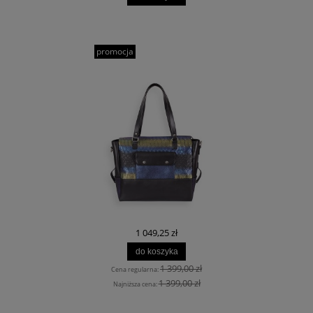
promocja
1 049,25 zł
do koszyka
1 399,00 zł
Cena regularna:
1 399,00 zł
Najniższa cena: