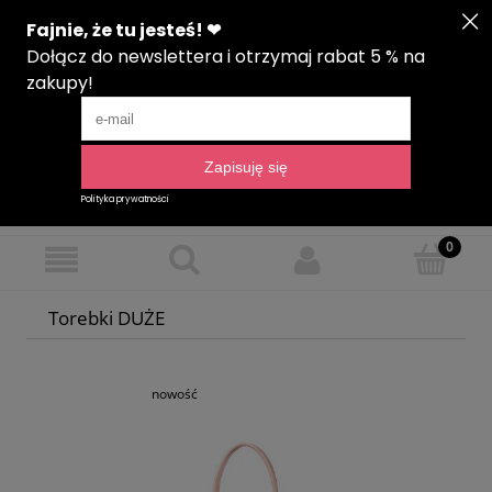
Zarejestruj się
Zaloguj się
Język
Torebki DUŻE
nowość