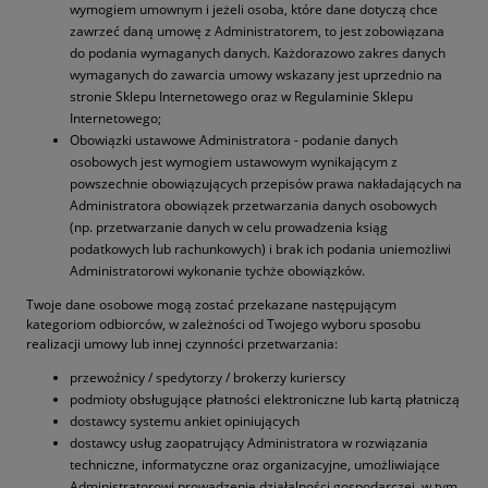
wymogiem umownym i jeżeli osoba, które dane dotyczą chce
zawrzeć daną umowę z Administratorem, to jest zobowiązana
do podania wymaganych danych. Każdorazowo zakres danych
wymaganych do zawarcia umowy wskazany jest uprzednio na
stronie Sklepu Internetowego oraz w Regulaminie Sklepu
Internetowego;
Obowiązki ustawowe Administratora - podanie danych
osobowych jest wymogiem ustawowym wynikającym z
powszechnie obowiązujących przepisów prawa nakładających na
Administratora obowiązek przetwarzania danych osobowych
(np. przetwarzanie danych w celu prowadzenia ksiąg
podatkowych lub rachunkowych) i brak ich podania uniemożliwi
Administratorowi wykonanie tychże obowiązków.
Twoje dane osobowe mogą zostać przekazane następującym
kategoriom odbiorców, w zależności od Twojego wyboru sposobu
realizacji umowy lub innej czynności przetwarzania:
przewoźnicy / spedytorzy / brokerzy kurierscy
podmioty obsługujące płatności elektroniczne lub kartą płatniczą
dostawcy systemu ankiet opiniujących
dostawcy usług zaopatrujący Administratora w rozwiązania
techniczne, informatyczne oraz organizacyjne, umożliwiające
Administratorowi prowadzenie działalności gospodarczej, w tym